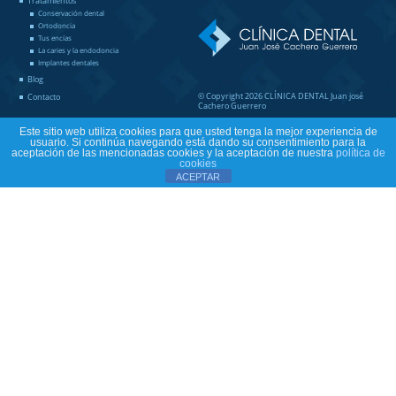
Tratamientos
Conservación dental
Ortodoncia
Tus encías
La caries y la endodoncia
Implantes dentales
Blog
© Copyright 2026 CLÍNICA DENTAL Juan josé
Contacto
Cachero Guerrero
Este sitio web utiliza cookies para que usted tenga la mejor experiencia de
usuario. Si continúa navegando está dando su consentimiento para la
aceptación de las mencionadas cookies y la aceptación de nuestra
política de
cookies
ACEPTAR