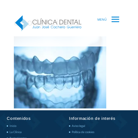
mostbet az
ortodoncia-01
Contenidos
Información de interés
Inicio
Aviso legal
La Clínica
Política de cookies