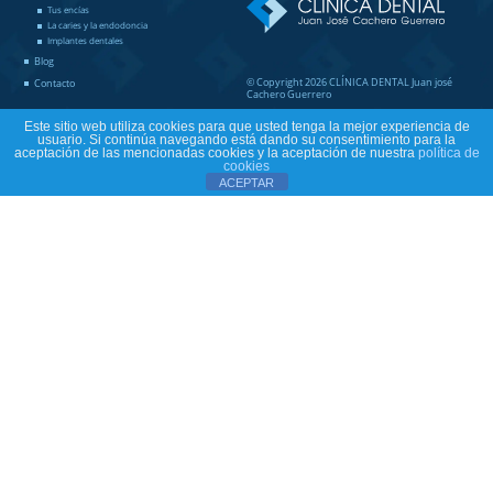
Tus encías
La caries y la endodoncia
Implantes dentales
Blog
© Copyright 2026 CLÍNICA DENTAL Juan josé
Contacto
Cachero Guerrero
Este sitio web utiliza cookies para que usted tenga la mejor experiencia de
usuario. Si continúa navegando está dando su consentimiento para la
aceptación de las mencionadas cookies y la aceptación de nuestra
política de
cookies
ACEPTAR