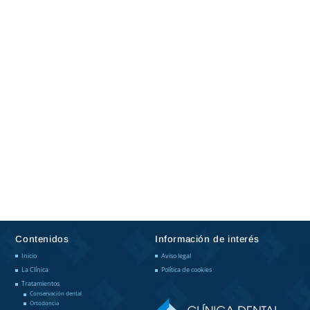
987 232 336
Av. Ordoño II, 30, 24001 León
contacto@clinicadentalcachero.com
Contenidos
Información de interés
Inicio
Aviso legal
La Clínica
Política de cookies
Tratamientos
Conservación dental
Ortodoncia