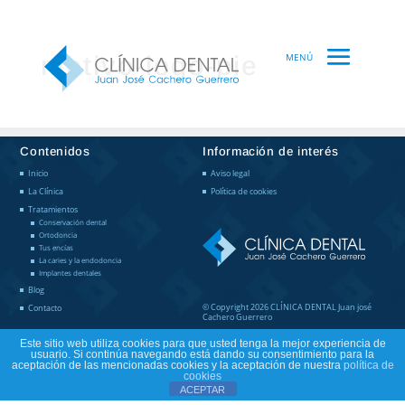
mostbet az
motivo-logo-pie
Contenidos
Información de interés
Inicio
Aviso legal
La Clínica
Política de cookies
Tratamientos
Conservación dental
Ortodoncia
Tus encías
La caries y la endodoncia
Implantes dentales
Blog
© Copyright 2026 CLÍNICA DENTAL Juan josé
Contacto
Cachero Guerrero
Este sitio web utiliza cookies para que usted tenga la mejor experiencia de
usuario. Si continúa navegando está dando su consentimiento para la
aceptación de las mencionadas cookies y la aceptación de nuestra
política de
cookies
ACEPTAR