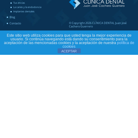
Tus encías
La caries y la endodoncia
Implantes dentales
Blog
© Copyright 2026 CLÍNICA DENTAL Juan josé
Contacto
Cachero Guerrero
Este sitio web utiliza cookies para que usted tenga la mejor experiencia de
usuario. Si continúa navegando está dando su consentimiento para la
aceptación de las mencionadas cookies y la aceptación de nuestra
política de
cookies
ACEPTAR