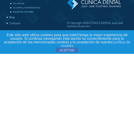
Tus encías
La caries y la endodoncia
Implantes dentales
Blog
© Copyright 2026 CLÍNICA DENTAL Juan josé
Contacto
Cachero Guerrero
Este sitio web utiliza cookies para que usted tenga la mejor experiencia de
usuario. Si continúa navegando está dando su consentimiento para la
aceptación de las mencionadas cookies y la aceptación de nuestra
política de
cookies
ACEPTAR