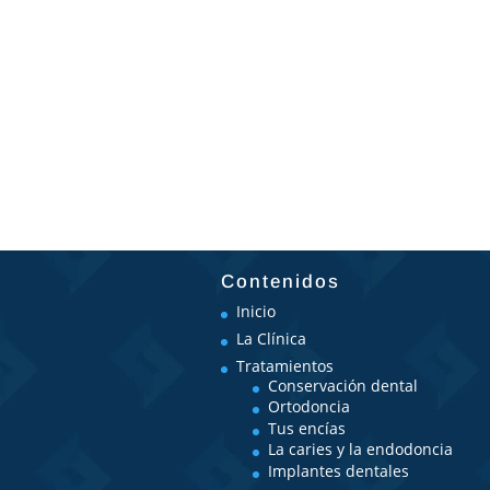
Contenidos
Inicio
La Clínica
Tratamientos
Conservación dental
Ortodoncia
Tus encías
La caries y la endodoncia
Implantes dentales