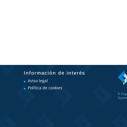
leer más
Información de interés
Aviso legal
Política de cookies
© Cop
Guerr