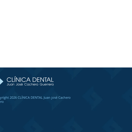
contacto@clinicadentalcachero.com
yright 2026 CLÍNICA DENTAL Juan josé Cachero
ero